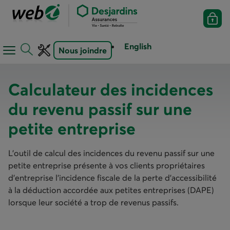
English
Nous joindre
Ouvrir
Ouvrir
le
la
menu
barre
Calculateur des incidences
de
d'outils
du revenu passif sur une
navigation
petite entreprise
L’outil de calcul des incidences du revenu passif sur une
petite entreprise présente à vos clients propriétaires
d’entreprise l’incidence fiscale de la perte d’accessibilité
à la déduction accordée aux petites entreprises (DAPE)
lorsque leur société a trop de revenus passifs.