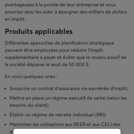
avantageuses à la portée de leur entreprise et vous
pourriez ainsi les aider à épargner des milliers de dollars
en impôt.
Produits applicables
Différentes approches de planification stratégique
peuvent être employées pour réduire l’impôt
supplémentaire à payer et éviter que le revenu passif de
la société dépasse le seuil de 50 000 $.
En voici quelques-unes :
Souscrire un contrat d’assurance vie exonérée d’impôt;
Mettre en place un régime exécutif de santé (selon les
besoins du client);
Établir un régime de retraite individuel (RRI);
Maximiser les cotisations aux REER et aux CELI des
actionnaires;