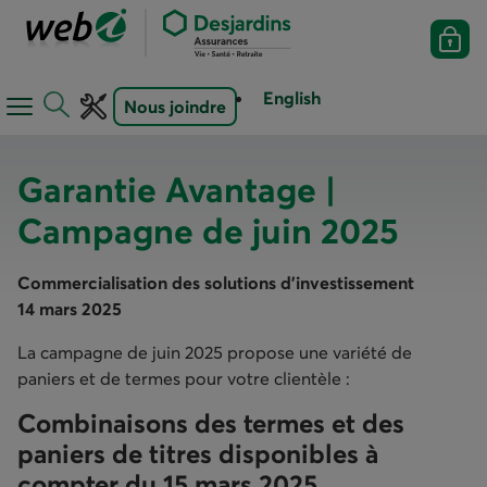
English
Nous joindre
Ouvrir
Ouvrir
le
la
menu
barre
Garantie Avantage |
de
d'outils
Campagne de juin 2025
navigation
Commercialisation des solutions d’investissement
14 mars 2025
La campagne de juin 2025 propose une variété de
paniers et de termes pour votre clientèle :
Combinaisons des termes et des
paniers de titres disponibles à
compter du 15 mars 2025