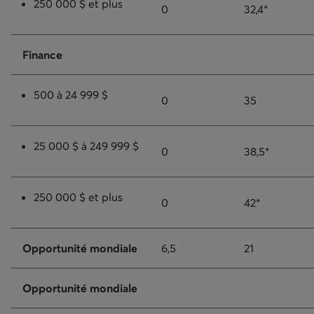
250 000 $ et plus
0
32,4*
Finance
500 à 24 999 $
0
35
25 000 $ à 249 999 $
0
38,5*
250 000 $ et plus
0
42*
Opportunité mondiale
6,5
21
Opportunité mondiale