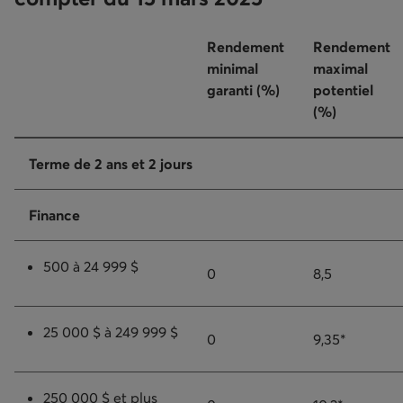
Rendement
Rendement
minimal
maximal
garanti (%)
potentiel
(%)
Terme de 2 ans et 2 jours
Finance
500 à 24 999 $
0
8,5
25 000 $ à 249 999 $
0
9,35*
250 000 $ et plus